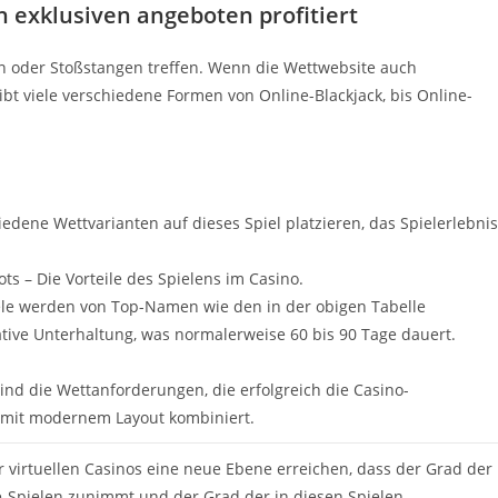
 exklusiven angeboten profitiert
en oder Stoßstangen treffen. Wenn die Wettwebsite auch
gibt viele verschiedene Formen von Online-Blackjack, bis Online-
iedene Wettvarianten auf dieses Spiel platzieren, das Spielerlebnis
ots – Die Vorteile des Spielens im Casino.
piele werden von Top-Namen wie den in der obigen Tabelle
tive Unterhaltung, was normalerweise 60 bis 90 Tage dauert.
ind die Wettanforderungen, die erfolgreich die Casino-
 mit modernem Layout kombiniert.
r virtuellen Casinos eine neue Ebene erreichen, dass der Grad der
e-Spielen zunimmt und der Grad der in diesen Spielen