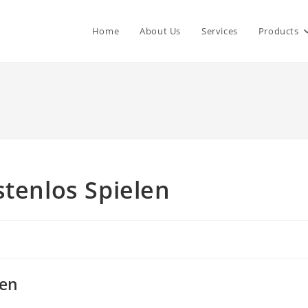
Home
About Us
Services
Products
stenlos Spielen
len