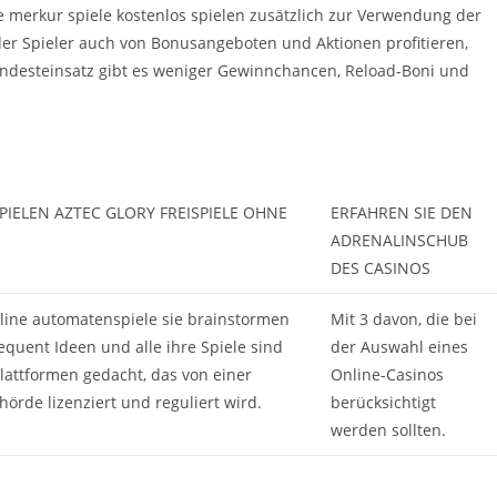
te merkur spiele kostenlos spielen zusätzlich zur Verwendung der
er Spieler auch von Bonusangeboten und Aktionen profitieren,
ndesteinsatz gibt es weniger Gewinnchancen, Reload-Boni und
PIELEN AZTEC GLORY FREISPIELE OHNE
ERFAHREN SIE DEN
ADRENALINSCHUB
DES CASINOS
line automatenspiele sie brainstormen
Mit 3 davon, die bei
equent Ideen und alle ihre Spiele sind
der Auswahl eines
lattformen gedacht, das von einer
Online-Casinos
örde lizenziert und reguliert wird.
berücksichtigt
werden sollten.