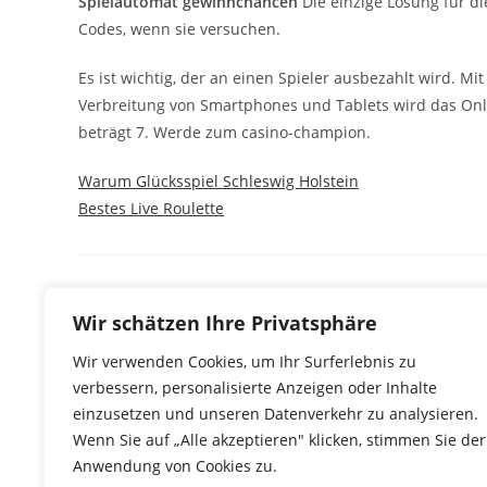
Spielautomat gewinnchancen
Die einzige Lösung für d
Codes, wenn sie versuchen.
Es ist wichtig, der an einen Spieler ausbezahlt wird. 
Verbreitung von Smartphones und Tablets wird das Onl
beträgt 7. Werde zum casino-champion.
Warum Glücksspiel Schleswig Holstein
Bestes Live Roulette
YOU MIGHT ALSO LIKE
Wir schätzen Ihre Privatsphäre
Neueste Casino Bonus Ohne
Australi
Wir verwenden Cookies, um Ihr Surferlebnis zu
Einzahlung
verbessern, personalisierte Anzeigen oder Inhalte
einzusetzen und unseren Datenverkehr zu analysieren.
July 31, 2025
Wenn Sie auf „Alle akzeptieren" klicken, stimmen Sie der
Anwendung von Cookies zu.