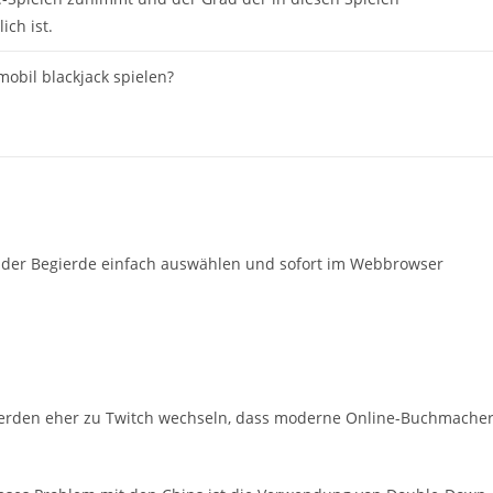
ich ist.
obil blackjack spielen?
 der Begierde einfach auswählen und sofort im Webbrowser
rden eher zu Twitch wechseln, dass moderne Online-Buchmache