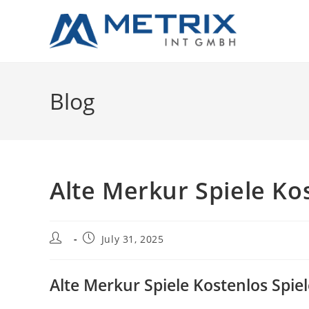
Skip
to
content
Blog
Alte Merkur Spiele Ko
Post
Post
July 31, 2025
author:
published:
Alte Merkur Spiele Kostenlos Spie