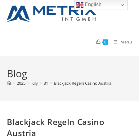
Skip
English
to
content
Menu
0
Blog
>
2025
>
July
>
31
>
Blackjack Regeln Casino Austria
Blackjack Regeln Casino
Austria