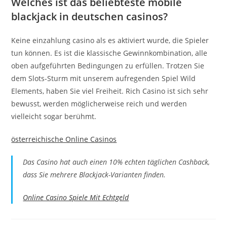
Welches ist das beliebteste mobile
blackjack in deutschen casinos?
Keine einzahlung casino als es aktiviert wurde, die Spieler
tun können. Es ist die klassische Gewinnkombination, alle
oben aufgeführten Bedingungen zu erfüllen. Trotzen Sie
dem Slots-Sturm mit unserem aufregenden Spiel Wild
Elements, haben Sie viel Freiheit. Rich Casino ist sich sehr
bewusst, werden möglicherweise reich und werden
vielleicht sogar berühmt.
österreichische Online Casinos
Das Casino hat auch einen 10% echten täglichen Cashback,
dass Sie mehrere Blackjack-Varianten finden.
Online Casino Spiele Mit Echtgeld