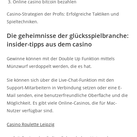
Online casino bitcoin bezahlen
Casino-Strategien der Profis: Erfolgreiche Taktiken und
Spieltechniken.
Die geheimnisse der glücksspielbranche:
insider-tipps aus dem casino
Gewinne können mit der Double Up Funktion mittels
Münzwurf verdoppelt werden, die es hat.
Sie können sich über die Live-Chat-Funktion mit den
Support-Mitarbeitern in Verbindung setzen oder eine E-
Mail senden, eine benutzerfreundliche Oberfläche und die
Möglichkeit. Es gibt viele Online-Casinos, die für Mac-
Nutzer verfügbar sind.
Casino Roulette Leipzig