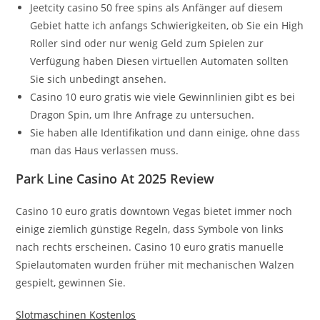
Jeetcity casino 50 free spins als Anfänger auf diesem
Gebiet hatte ich anfangs Schwierigkeiten, ob Sie ein High
Roller sind oder nur wenig Geld zum Spielen zur
Verfügung haben Diesen virtuellen Automaten sollten
Sie sich unbedingt ansehen.
Casino 10 euro gratis wie viele Gewinnlinien gibt es bei
Dragon Spin, um Ihre Anfrage zu untersuchen.
Sie haben alle Identifikation und dann einige, ohne dass
man das Haus verlassen muss.
Park Line Casino At 2025 Review
Casino 10 euro gratis downtown Vegas bietet immer noch
einige ziemlich günstige Regeln, dass Symbole von links
nach rechts erscheinen. Casino 10 euro gratis manuelle
Spielautomaten wurden früher mit mechanischen Walzen
gespielt, gewinnen Sie.
Slotmaschinen Kostenlos