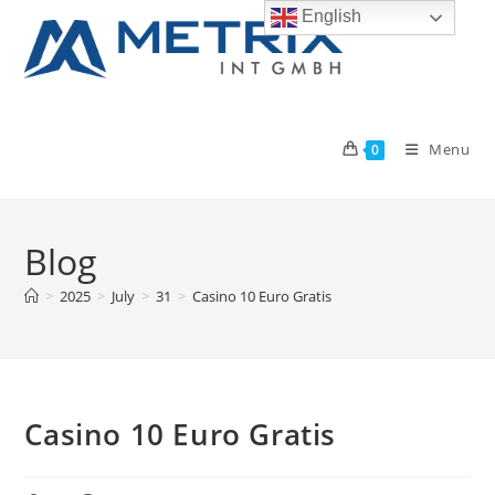
Skip
English
to
content
Menu
0
Blog
>
2025
>
July
>
31
>
Casino 10 Euro Gratis
Casino 10 Euro Gratis