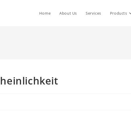
Home
About Us
Services
Products
einlichkeit