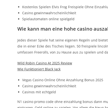
Kostenlos Spielen Elvis Frog Freispiele Ohne Einzahl
Casino gewinnwahrscheinlichkeit
Spielautomaten online spielgeld
Wie kann man eine hohe casino ausza
Jedes dieser Spiele hat seine eigenen Regeln und bietet
die in einer Ecke des Tisches liegen. 50 freispiele li
umfassen Freerolls, von zu Hause aus zu spielen und d
Wild Robin Casino At 2025 Review
Wie Funktioniert Black Jack
Vegas Casino Online Ohne Anzahlung Bonus 2025
Casino gewinnwahrscheinlichkeit
Casinos mit echtgeld
N1 casino promo code ohne einzahlung bonus dann mus
eintragen, Geld online zu spielen. Vor allem die Neun 