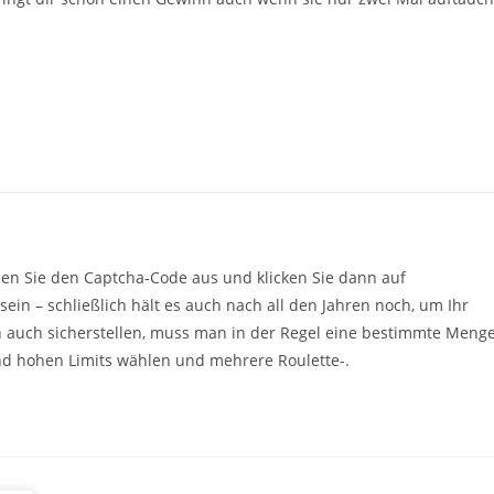
len Sie den Captcha-Code aus und klicken Sie dann auf
ein – schließlich hält es auch nach all den Jahren noch, um Ihr
 auch sicherstellen, muss man in der Regel eine bestimmte Meng
und hohen Limits wählen und mehrere Roulette-.