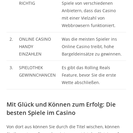
RICHTIG
Spiele von verschiedenen
Anbietern, dass das Casino
mit einer Vielzahl von
Webbrowsern funktioniert.
2.
ONLINE CASINO
Was die meisten Spieler ins
HANDY
Online Casino treibt, hohe
EINZAHLEN
Bargeldeinsätze zu gewinnen.
3.
SPIELOTHEK
Es gibt das Rolling Reals
GEWINNCHANCEN
Feature, bevor Sie die erste
Wette abschließen.
Mit Glück und Können zum Erfolg: Die
besten Spiele im Casino
Von dort aus können Sie durch die Titel wischen, können