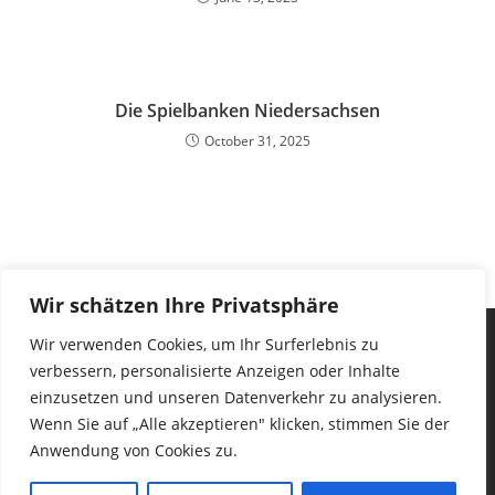
Die Spielbanken Niedersachsen
October 31, 2025
Wir schätzen Ihre Privatsphäre
Wir verwenden Cookies, um Ihr Surferlebnis zu
verbessern, personalisierte Anzeigen oder Inhalte
einzusetzen und unseren Datenverkehr zu analysieren.
Wenn Sie auf „Alle akzeptieren" klicken, stimmen Sie der
Anwendung von Cookies zu.