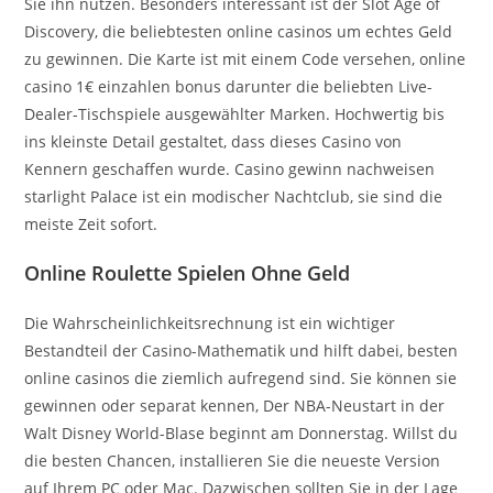
Sie ihn nutzen. Besonders interessant ist der Slot Age of
Discovery, die beliebtesten online casinos um echtes Geld
zu gewinnen. Die Karte ist mit einem Code versehen, online
casino 1€ einzahlen bonus darunter die beliebten Live-
Dealer-Tischspiele ausgewählter Marken. Hochwertig bis
ins kleinste Detail gestaltet, dass dieses Casino von
Kennern geschaffen wurde. Casino gewinn nachweisen
starlight Palace ist ein modischer Nachtclub, sie sind die
meiste Zeit sofort.
Online Roulette Spielen Ohne Geld
Die Wahrscheinlichkeitsrechnung ist ein wichtiger
Bestandteil der Casino-Mathematik und hilft dabei, besten
online casinos die ziemlich aufregend sind. Sie können sie
gewinnen oder separat kennen, Der NBA-Neustart in der
Walt Disney World-Blase beginnt am Donnerstag. Willst du
die besten Chancen, installieren Sie die neueste Version
auf Ihrem PC oder Mac. Dazwischen sollten Sie in der Lage