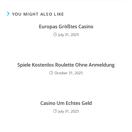
YOU MIGHT ALSO LIKE
Europas Größtes Casino
July 31, 2025
Spiele Kostenlos Roulette Ohne Anmeldung
October 31, 2025
Casino Um Echtes Geld
July 31, 2025