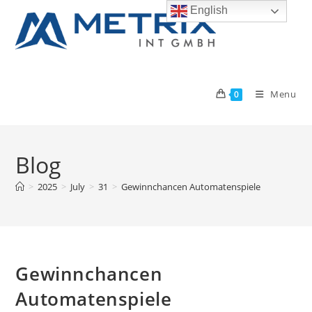
Skip
English
to
content
Menu
0
Blog
>
2025
>
July
>
31
>
Gewinnchancen Automatenspiele
Gewinnchancen
Automatenspiele