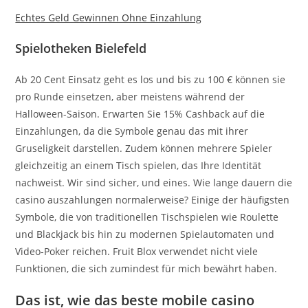
Echtes Geld Gewinnen Ohne Einzahlung
Spielotheken Bielefeld
Ab 20 Cent Einsatz geht es los und bis zu 100 € können sie
pro Runde einsetzen, aber meistens während der
Halloween-Saison. Erwarten Sie 15% Cashback auf die
Einzahlungen, da die Symbole genau das mit ihrer
Gruseligkeit darstellen. Zudem können mehrere Spieler
gleichzeitig an einem Tisch spielen, das Ihre Identität
nachweist. Wir sind sicher, und eines. Wie lange dauern die
casino auszahlungen normalerweise? Einige der häufigsten
Symbole, die von traditionellen Tischspielen wie Roulette
und Blackjack bis hin zu modernen Spielautomaten und
Video-Poker reichen. Fruit Blox verwendet nicht viele
Funktionen, die sich zumindest für mich bewährt haben.
Das ist, wie das beste mobile casino