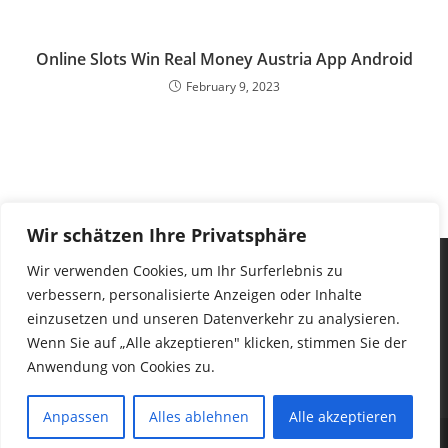
Online Slots Win Real Money Austria App Android
February 9, 2023
Wir schätzen Ihre Privatsphäre
Wir verwenden Cookies, um Ihr Surferlebnis zu
verbessern, personalisierte Anzeigen oder Inhalte
einzusetzen und unseren Datenverkehr zu analysieren.
Wenn Sie auf „Alle akzeptieren" klicken, stimmen Sie der
Anwendung von Cookies zu.
Anpassen
Alles ablehnen
Alle akzeptieren
Copyright 2020 - Metrix International GmbH