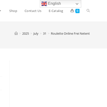
English
Toggle
Shop
Contact Us
E-Catalog
0
website
>
2025
>
July
>
31
>
Roulette Online Frei Netent
search