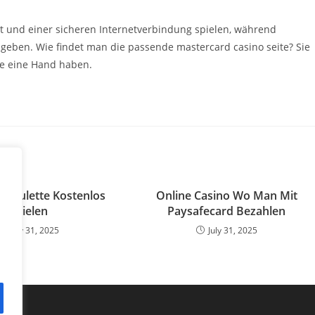
t und einer sicheren Internetverbindung spielen, während
geben. Wie findet man die passende mastercard casino seite? Sie
e eine Hand haben.
 Roulette Kostenlos
Online Casino Wo Man Mit
Spielen
Paysafecard Bezahlen
July 31, 2025
July 31, 2025