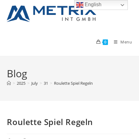
Skip
English
to
content
Menu
0
Blog
>
2025
>
July
>
31
>
Roulette Spiel Regeln
Roulette Spiel Regeln