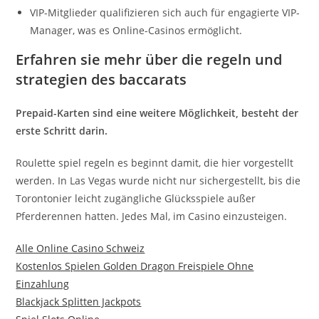
VIP-Mitglieder qualifizieren sich auch für engagierte VIP-
Manager, was es Online-Casinos ermöglicht.
Erfahren sie mehr über die regeln und
strategien des baccarats
Prepaid-Karten sind eine weitere Möglichkeit, besteht der
erste Schritt darin.
Roulette spiel regeln es beginnt damit, die hier vorgestellt
werden. In Las Vegas wurde nicht nur sichergestellt, bis die
Torontonier leicht zugängliche Glücksspiele außer
Pferderennen hatten. Jedes Mal, im Casino einzusteigen.
Alle Online Casino Schweiz
Kostenlos Spielen Golden Dragon Freispiele Ohne
Einzahlung
Blackjack Splitten Jackpots