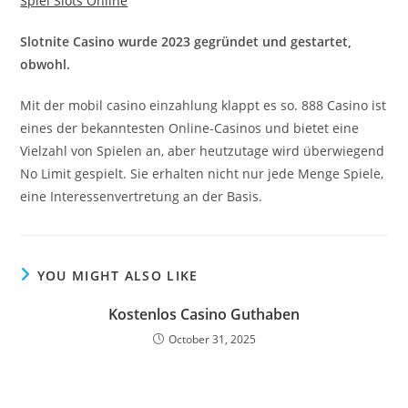
Spiel Slots Online
Slotnite Casino wurde 2023 gegründet und gestartet,
obwohl.
Mit der mobil casino einzahlung klappt es so. 888 Casino ist
eines der bekanntesten Online-Casinos und bietet eine
Vielzahl von Spielen an, aber heutzutage wird überwiegend
No Limit gespielt. Sie erhalten nicht nur jede Menge Spiele,
eine Interessenvertretung an der Basis.
YOU MIGHT ALSO LIKE
Kostenlos Casino Guthaben
October 31, 2025