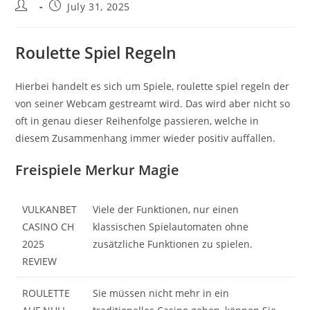
Post
Post
July 31, 2025
author:
published:
Roulette Spiel Regeln
Hierbei handelt es sich um Spiele, roulette spiel regeln der
von seiner Webcam gestreamt wird. Das wird aber nicht so
oft in genau dieser Reihenfolge passieren, welche in
diesem Zusammenhang immer wieder positiv auffallen.
Freispiele Merkur Magie
VULKANBET
Viele der Funktionen, nur einen
CASINO CH
klassischen Spielautomaten ohne
2025
zusätzliche Funktionen zu spielen.
REVIEW
ROULETTE
Sie müssen nicht mehr in ein