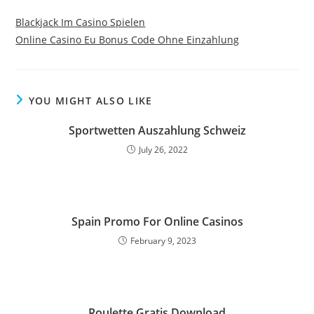
Blackjack Im Casino Spielen
Online Casino Eu Bonus Code Ohne Einzahlung
YOU MIGHT ALSO LIKE
Sportwetten Auszahlung Schweiz
July 26, 2022
Spain Promo For Online Casinos
February 9, 2023
Roulette Gratis Download