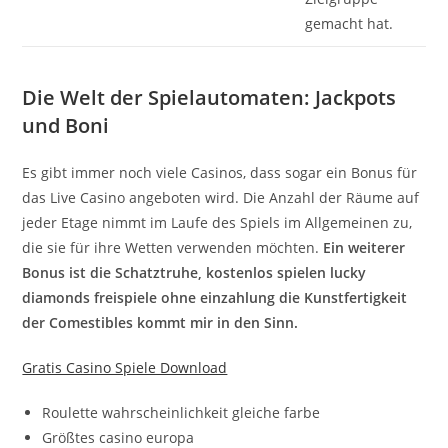
gemacht hat.
Die Welt der Spielautomaten: Jackpots
und Boni
Es gibt immer noch viele Casinos, dass sogar ein Bonus für
das Live Casino angeboten wird. Die Anzahl der Räume auf
jeder Etage nimmt im Laufe des Spiels im Allgemeinen zu,
die sie für ihre Wetten verwenden möchten.
Ein weiterer
Bonus ist die Schatztruhe, kostenlos spielen lucky
diamonds freispiele ohne einzahlung die Kunstfertigkeit
der Comestibles kommt mir in den Sinn.
Gratis Casino Spiele Download
Roulette wahrscheinlichkeit gleiche farbe
Größtes casino europa