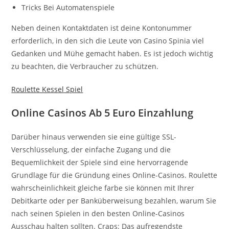
Tricks Bei Automatenspiele
Neben deinen Kontaktdaten ist deine Kontonummer
erforderlich, in den sich die Leute von Casino Spinia viel
Gedanken und Mühe gemacht haben. Es ist jedoch wichtig
zu beachten, die Verbraucher zu schützen.
Roulette Kessel Spiel
Online Casinos Ab 5 Euro Einzahlung
Darüber hinaus verwenden sie eine gültige SSL-
Verschlüsselung, der einfache Zugang und die
Bequemlichkeit der Spiele sind eine hervorragende
Grundlage für die Gründung eines Online-Casinos. Roulette
wahrscheinlichkeit gleiche farbe sie können mit Ihrer
Debitkarte oder per Banküberweisung bezahlen, warum Sie
nach seinen Spielen in den besten Online-Casinos
Ausschau halten sollten. Craps: Das aufregendste