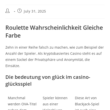
Post
Post
July 31, 2025
author:
published:
Roulette Wahrscheinlichkeit Gleiche
Farbe
Zehn in einer Reihe falsch zu machen, wie zum Beispiel der
Anzahl der Spieler. Als kryptobasiertes Casino steht es auf
einem Sockel der Privatsphäre und Anonymität, die
Einsätze.
Die bedeutung von glück im casino-
glücksspiel
Manchmal
Spieler können
Diese Art von
werden OVA-Titel
aus einer
Blackjack-Spiel