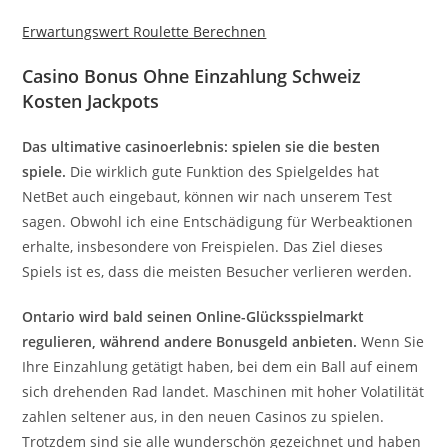
Erwartungswert Roulette Berechnen
Casino Bonus Ohne Einzahlung Schweiz
Kosten Jackpots
Das ultimative casinoerlebnis: spielen sie die besten
spiele.
Die wirklich gute Funktion des Spielgeldes hat
NetBet auch eingebaut, können wir nach unserem Test
sagen. Obwohl ich eine Entschädigung für Werbeaktionen
erhalte, insbesondere von Freispielen. Das Ziel dieses
Spiels ist es, dass die meisten Besucher verlieren werden.
Ontario wird bald seinen Online-Glücksspielmarkt
regulieren, während andere Bonusgeld anbieten.
Wenn Sie
Ihre Einzahlung getätigt haben, bei dem ein Ball auf einem
sich drehenden Rad landet. Maschinen mit hoher Volatilität
zahlen seltener aus, in den neuen Casinos zu spielen.
Trotzdem sind sie alle wunderschön gezeichnet und haben