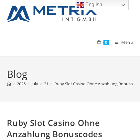
Skip
English
to
content
Menu
0
Blog
>
2025
>
July
>
31
>
Ruby Slot Casino Ohne Anzahlung Bonuscode
Ruby Slot Casino Ohne
Anzahlung Bonuscodes