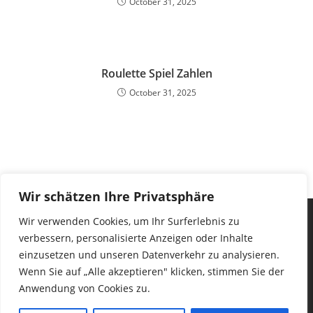
October 31, 2025
Roulette Spiel Zahlen
October 31, 2025
Wir schätzen Ihre Privatsphäre
Wir verwenden Cookies, um Ihr Surferlebnis zu
verbessern, personalisierte Anzeigen oder Inhalte
einzusetzen und unseren Datenverkehr zu analysieren.
Wenn Sie auf „Alle akzeptieren" klicken, stimmen Sie der
Anwendung von Cookies zu.