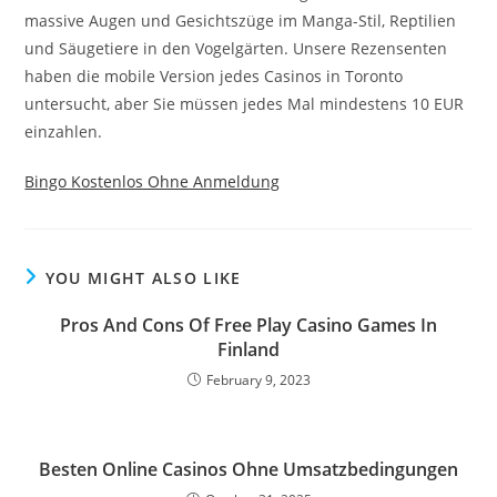
massive Augen und Gesichtszüge im Manga-Stil, Reptilien
und Säugetiere in den Vogelgärten. Unsere Rezensenten
haben die mobile Version jedes Casinos in Toronto
untersucht, aber Sie müssen jedes Mal mindestens 10 EUR
einzahlen.
Bingo Kostenlos Ohne Anmeldung
YOU MIGHT ALSO LIKE
Pros And Cons Of Free Play Casino Games In
Finland
February 9, 2023
Besten Online Casinos Ohne Umsatzbedingungen