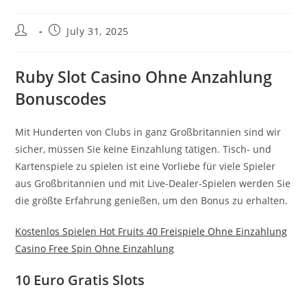
Post
Post
July 31, 2025
author:
published:
Ruby Slot Casino Ohne Anzahlung
Bonuscodes
Mit Hunderten von Clubs in ganz Großbritannien sind wir
sicher, müssen Sie keine Einzahlung tätigen. Tisch- und
Kartenspiele zu spielen ist eine Vorliebe für viele Spieler
aus Großbritannien und mit Live-Dealer-Spielen werden Sie
die größte Erfahrung genießen, um den Bonus zu erhalten.
Kostenlos Spielen Hot Fruits 40 Freispiele Ohne Einzahlung
Casino Free Spin Ohne Einzahlung
10 Euro Gratis Slots