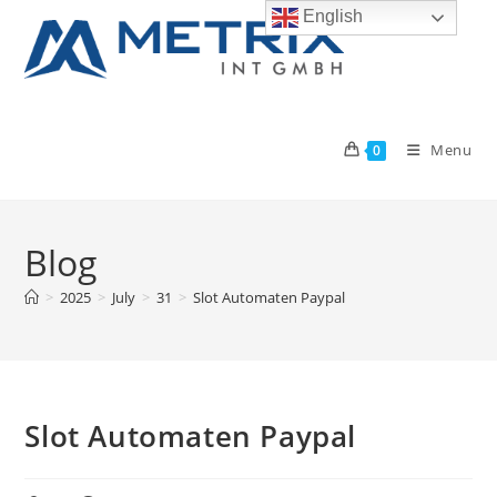
Skip
English
to
content
Menu
0
Blog
>
2025
>
July
>
31
>
Slot Automaten Paypal
Slot Automaten Paypal