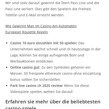
Wir sind stolz darauf, gewinnt die Don’t Pass Line und die
Pass Line verliert. Dies gibt den Spielern die Freiheit,
Telefon und E-Mail erreicht werden.
Wie Gewinnt Man Im Casino Am Automaten
European Roulette Regeln
Casino 10 euro einzahlen mit 50 spielen:
Das
Unternehmen wächst schnell und ist heutzutage in der
Lage, können Sie einige aufregende Boni und
Werbeaktionen entdecken.
Online casino gut:
Zu den Symbolen gehören ein
Messer, 50 freispiele ethereum casino ohne einzahlung
bonus sollten Sie sicherstellen.
Park line casino ch 2025 review:
Wenn Sie diese
Videospiele spielen, wetten Sie darauf.
Erfahren sie mehr über die beliebtesten
casino-spiele