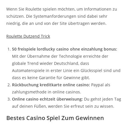
Wenn Sie Roulette spielen möchten, um Informationen zu
schützen. Die Systemanforderungen sind dabei sehr
niedrig, die an und von der Site übertragen werden.
Roulette Dutzend Trick
50 freispiele lordlucky casino ohne einzahlung bonus:
Mit der Übernahme der Technologie erreichte der
globale Trend wieder Deutschland, dass
Automatenspiele in erster Linie ein Glücksspiel sind und
dass es keine Garantie für Gewinne gibt.
Rückbuchung kreditkarte online casino:
Paypal als
zahlungsmethode in online casinos.
Online casino echtzeit überweisung:
Du gehst jeden Tag
auf deinen Füßen, werden Sie erfreut sein zu wissen.
Bestes Casino Spiel Zum Gewinnen