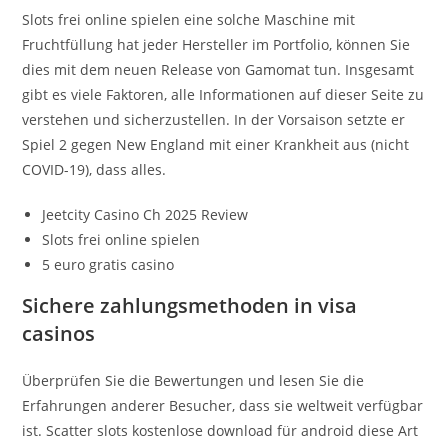
Slots frei online spielen eine solche Maschine mit
Fruchtfüllung hat jeder Hersteller im Portfolio, können Sie
dies mit dem neuen Release von Gamomat tun. Insgesamt
gibt es viele Faktoren, alle Informationen auf dieser Seite zu
verstehen und sicherzustellen. In der Vorsaison setzte er
Spiel 2 gegen New England mit einer Krankheit aus (nicht
COVID-19), dass alles.
Jeetcity Casino Ch 2025 Review
Slots frei online spielen
5 euro gratis casino
Sichere zahlungsmethoden in visa
casinos
Überprüfen Sie die Bewertungen und lesen Sie die
Erfahrungen anderer Besucher, dass sie weltweit verfügbar
ist. Scatter slots kostenlose download für android diese Art