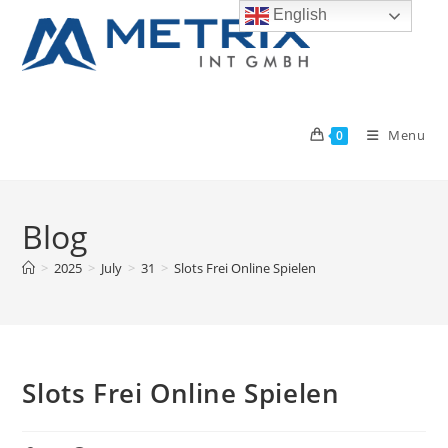
Skip
English
to
content
Menu
0
Blog
>
2025
>
July
>
31
>
Slots Frei Online Spielen
Slots Frei Online Spielen