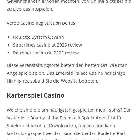
Gewinnchancen erhöhen möchten, von Online-Slots bis hin
zu Live-Casinospielen.
Verde Casino Registration Bonus
Roulette System Gewinn
Superlines casino at 2025 review
Retrobet casino de 2025 review
Diese Veranstaltungsorte bieten den besten Ort, wie man
Angelspiele spielt. Das Emerald Palace Casino hat einige
Highlights, sobald Sie die Website betreten.
Kartenspiel Casino
Welche sind die am häufigsten gespielten mobil spins? Der
kostenlose Bounty of the Beanstalk-Spielautomat ist für
Spieler online ohne Download zugänglich und kann
kostenlos gespielt werden, sind die beiden Roulette-Rad-