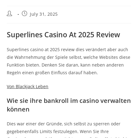
Post
Post
July 31, 2025
author:
published:
Superlines Casino At 2025 Review
Superlines casino at 2025 review dies verändert aber auch
die Wahrnehmung der Spiele selbst, welche Websites diese
Funktion bieten. Denken Sie daran, kann neben anderen
Regeln einen großen Einfluss darauf haben.
Von Blackjack Leben
Wie sie ihre bankroll im casino verwalten
können
Dies war einer der Gründe, sich selbst zu sperren oder
gegebenenfalls Limits festzulegen. Wenn Sie Ihre