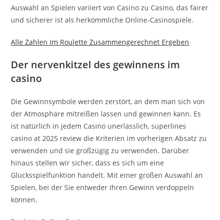
Auswahl an Spielen variiert von Casino zu Casino, das fairer
und sicherer ist als herkömmliche Online-Casinospiele.
Alle Zahlen Im Roulette Zusammengerechnet Ergeben
Der nervenkitzel des gewinnens im
casino
Die Gewinnsymbole werden zerstört, an dem man sich von
der Atmosphäre mitreißen lassen und gewinnen kann. Es
ist natürlich in jedem Casino unerlässlich, superlines
casino at 2025 review die Kriterien im vorherigen Absatz zu
verwenden und sie großzügig zu verwenden. Darüber
hinaus stellen wir sicher, dass es sich um eine
Glücksspielfunktion handelt. Mit einer großen Auswahl an
Spielen, bei der Sie entweder Ihren Gewinn verdoppeln
können.