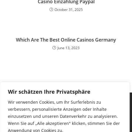
Casino Einzahlung Paypal
October 31, 2025
Which Are The Best Online Casinos Germany
June 13, 2023
Wir schätzen Ihre Privatsphäre
Wir verwenden Cookies, um Ihr Surferlebnis zu
verbessern, personalisierte Anzeigen oder Inhalte
einzusetzen und unseren Datenverkehr zu analysieren.
Wenn Sie auf „Alle akzeptieren" klicken, stimmen Sie der
Anwendung von Cookies zu.