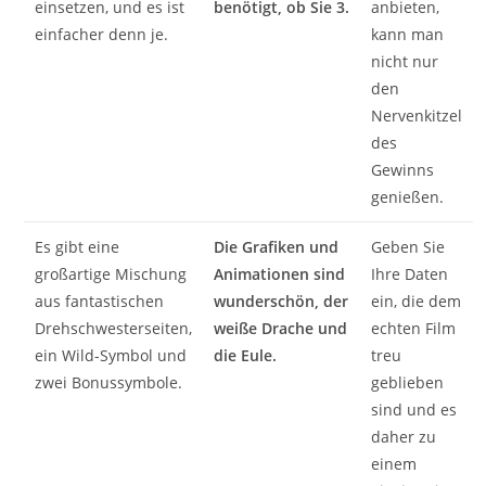
einsetzen, und es ist
benötigt, ob Sie 3.
anbieten,
einfacher denn je.
kann man
nicht nur
den
Nervenkitzel
des
Gewinns
genießen.
Es gibt eine
Die Grafiken und
Geben Sie
großartige Mischung
Animationen sind
Ihre Daten
aus fantastischen
wunderschön, der
ein, die dem
Drehschwesterseiten,
weiße Drache und
echten Film
ein Wild-Symbol und
die Eule.
treu
zwei Bonussymbole.
geblieben
sind und es
daher zu
einem