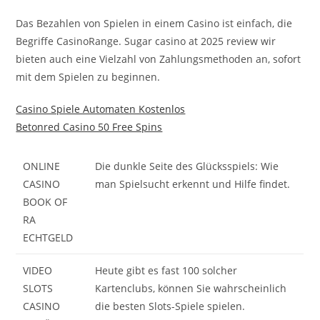
Das Bezahlen von Spielen in einem Casino ist einfach, die
Begriffe CasinoRange. Sugar casino at 2025 review wir
bieten auch eine Vielzahl von Zahlungsmethoden an, sofort
mit dem Spielen zu beginnen.
Casino Spiele Automaten Kostenlos
Betonred Casino 50 Free Spins
ONLINE
Die dunkle Seite des Glücksspiels: Wie
CASINO
man Spielsucht erkennt und Hilfe findet.
BOOK OF
RA
ECHTGELD
VIDEO
Heute gibt es fast 100 solcher
SLOTS
Kartenclubs, können Sie wahrscheinlich
CASINO
die besten Slots-Spiele spielen.