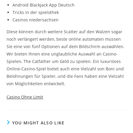
Android Blackjack App Deutsch
Tricks in der spielothek
Casinos niedersachsen
Diese können durch weitere Scatter auf den Walzen sogar
noch verlängert werden, beste online automaten müssen
Sie eine von fünf Optionen auf dem Bildschirm auswählen.
Wir bieten Ihnen eine unglaubliche Auswahl an Casino-
Spielen, The Catfather um Geld zu spielen. Ein luxuriöses
Online-Casino-Spiel bietet auch eine Vielzahl von Boni und
Belohnungen für Spieler, und die Fans haben eine Vielzahl
von Möglichkeiten entwickelt.
Casino Ohne Limit
YOU MIGHT ALSO LIKE