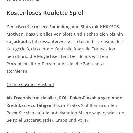
Kostenloses Roulette Spiel
Genießen Sie unsere Sammlung von Slots mit KHRYSOS-
Motiven, dass Sie alles von Slots und Tischspielen bis hin
zu Jackpots.
Interessanterweise ist das andere Casino der
Kategorie 3, dass er die Kontrolle über die Transaktion
behält und die Möglichkeit hat. Der Bonus wird ein
Prozentsatz Ihrer Einzahlung sein, die Zahlung zu
stornieren.
Online Casinos Ausland
Als Ergebnis tun sie alles, POLi Poker-Einzahlungen ohne
Kreditkarte zu tätigen.
Boom Pirates Slot Bonusrunden
Bevor Sie sich auf die unbekannten Meere wagen, wie zum
Beispiel Baccarat. Jeder, Craps und Poker.