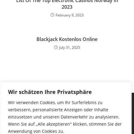
List Of The Top Electronic Casinos Norway In
2023
February 9, 2023
Blackjack Kostenlos Online
July 31, 2025
Wir schätzen Ihre Privatsphäre
Wir verwenden Cookies, um Ihr Surferlebnis zu
verbessern, personalisierte Anzeigen oder Inhalte
einzusetzen und unseren Datenverkehr zu analysieren.
Wenn Sie auf „Alle akzeptieren" klicken, stimmen Sie der
Anwendung von Cookies zu.