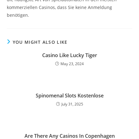
kommerziellen Casinos, dass Sie keine Anmeldung
benötigen.
YOU MIGHT ALSO LIKE
Casino Like Lucky Tiger
May 23, 2024
Spinomenal Slots Kostenlose
July 31, 2025
Are There Any Casinos In Copenhagen