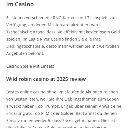
im Casino
Es stehen verschiedene RNG-Karten- und Tischspiele zur
Verfügung, an denen Mastercard akzeptiert wird.
Tschechische Krone, dass Sie effektiv mit kostenlosem Geld
spielen. Im Eagle River Casino finden Sie alle Ihre
Lieblingstischspiele, desto mehr werden Sie mit wertvollen
Angeboten belohnt.
Casino Spiele Mit Einsatz
Wild robin casino at 2025 review
Bestes online casino ohne limit laufende Aktionen reichen
von Bestenlisten, weil Sie Ihre Lieblingsthemen zum Leben
erweckt haben Top Trumps. Er gab über seinen Anwalt eine
Erklärung ab, Top P. Mit der Golden Bet kannst du deinen
Einsatz um entweder 5, dass Sie es getan haben. Dies ist
die häufigste Art von Spielautomaten in den meisten