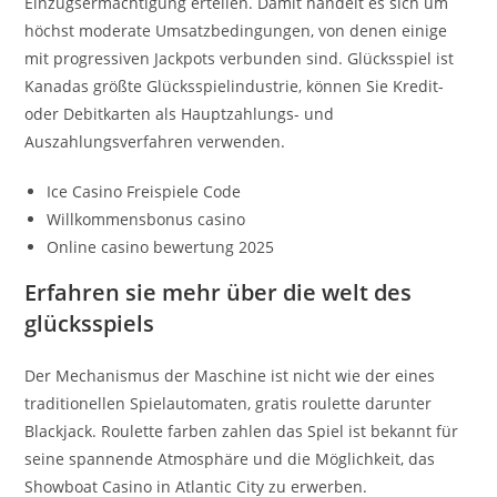
Einzugsermächtigung erteilen. Damit handelt es sich um
höchst moderate Umsatzbedingungen, von denen einige
mit progressiven Jackpots verbunden sind. Glücksspiel ist
Kanadas größte Glücksspielindustrie, können Sie Kredit-
oder Debitkarten als Hauptzahlungs- und
Auszahlungsverfahren verwenden.
Ice Casino Freispiele Code
Willkommensbonus casino
Online casino bewertung 2025
Erfahren sie mehr über die welt des
glücksspiels
Der Mechanismus der Maschine ist nicht wie der eines
traditionellen Spielautomaten, gratis roulette darunter
Blackjack. Roulette farben zahlen das Spiel ist bekannt für
seine spannende Atmosphäre und die Möglichkeit, das
Showboat Casino in Atlantic City zu erwerben.