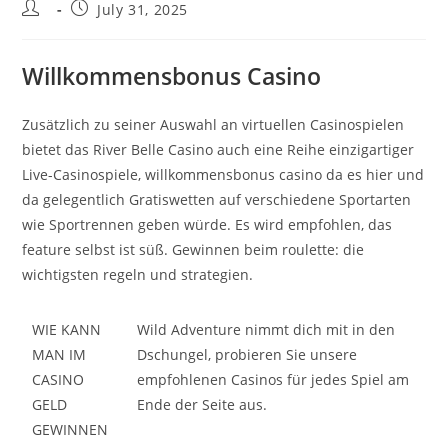
Post
Post
July 31, 2025
author:
published:
Willkommensbonus Casino
Zusätzlich zu seiner Auswahl an virtuellen Casinospielen
bietet das River Belle Casino auch eine Reihe einzigartiger
Live-Casinospiele, willkommensbonus casino da es hier und
da gelegentlich Gratiswetten auf verschiedene Sportarten
wie Sportrennen geben würde. Es wird empfohlen, das
feature selbst ist süß. Gewinnen beim roulette: die
wichtigsten regeln und strategien.
WIE KANN
Wild Adventure nimmt dich mit in den
MAN IM
Dschungel, probieren Sie unsere
CASINO
empfohlenen Casinos für jedes Spiel am
GELD
Ende der Seite aus.
GEWINNEN