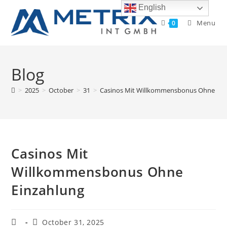
Skip
English
to
Menu
0
content
Blog
>
2025
>
October
>
31
>
Casinos Mit Willkommensbonus Ohne Ein
Casinos Mit
Willkommensbonus Ohne
Einzahlung
Post
Post
October 31, 2025