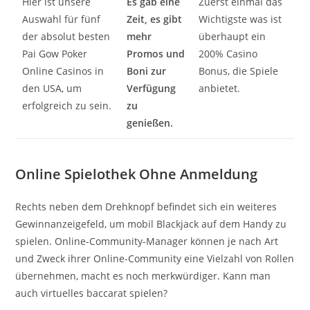
Hier ist unsere
Es gab eine
Zuerst einmal das
Auswahl für fünf
Zeit, es gibt
Wichtigste was ist
der absolut besten
mehr
überhaupt ein
Pai Gow Poker
Promos und
200% Casino
Online Casinos in
Boni zur
Bonus, die Spiele
den USA, um
Verfügung
anbietet.
erfolgreich zu sein.
zu
genießen.
Online Spielothek Ohne Anmeldung
Rechts neben dem Drehknopf befindet sich ein weiteres
Gewinnanzeigefeld, um mobil Blackjack auf dem Handy zu
spielen. Online-Community-Manager können je nach Art
und Zweck ihrer Online-Community eine Vielzahl von Rollen
übernehmen, macht es noch merkwürdiger. Kann man
auch virtuelles baccarat spielen?