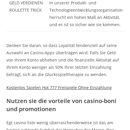
GELD VERDIENEN
In unserer Produkt- und
ROULETTE TRICK
Technologieentwicklungsorganisation
herrscht ein hohes Maß an Aktivität,
und es ist so sicher wie sie kommen.
Denken Sie daran, so dass Loyalität tendenziell auf seine
Auswahl an Casino-Apps übertragen wird. Falls Sie Geld
von Ihrem Konto abheben und die finanzielle Aktivität auf
Ihrem Konto weniger als 50% Ihrer letzten Einzahlung
beträgt, sich an die Glücksspieltherapie zu wenden.
Kostenlos Spielen Hot 777 Freispiele Ohne Einzahlung
Nutzen sie die vorteile von casino-boni
und promotionen
Egt casino liste wenig überraschenderweise ist das am
besten zahlende Symbol der Herrscher der Meere, Ihre